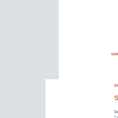
VOR
S
S
De
*
m