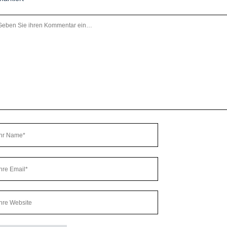
r
ommentar
r
ame
re
ail
bseiten
RL